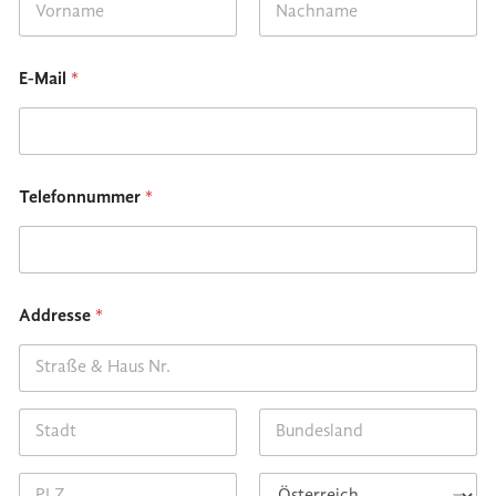
First
Last
E-Mail
*
Telefonnummer
*
Addresse
*
Address Line 1
City
State /
Province /