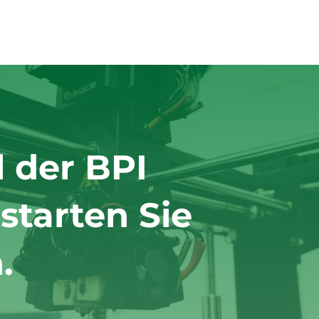
l der BPI
tarten Sie
.