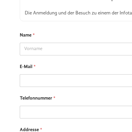
Die Anmeldung und der Besuch zu einem der Infotag
*
Name
*
*
N
a
m
First
e
E-Mail
*
Telefonnummer
*
Addresse
*