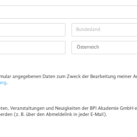
State /
Province /
Region
Country
Formular angegebenen Daten zum Zweck der Bearbeitung meiner A
ung
.
ten, Veranstaltungen und Neuigkeiten der BPI Akademie GmbH erha
erden (z. B. über den Abmeldelink in jeder E-Mail).