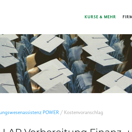
KURSE & MEHR
FIR
hnungswesenassistenz POWER
/
Kostenvoranschlag