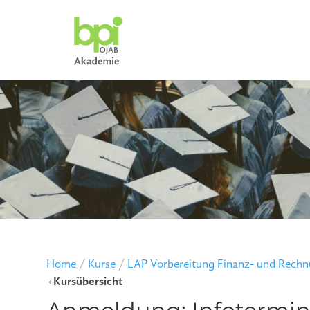
Home
/
Kurse
/
LAP Vorbereitung Finanz- und Rec
Kursübersicht
4