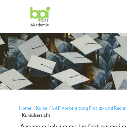
Home
/
Kurse
/
LAP Vorbereitung Finanz- und Rec
Kursübersicht
4