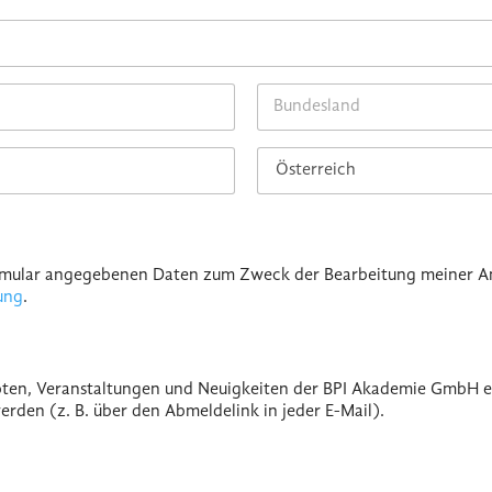
State /
Province /
Region
Country
Formular angegebenen Daten zum Zweck der Bearbeitung meiner A
ung
.
ten, Veranstaltungen und Neuigkeiten der BPI Akademie GmbH erha
erden (z. B. über den Abmeldelink in jeder E-Mail).