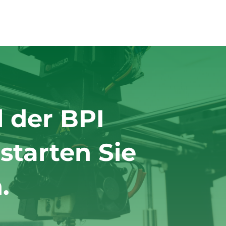
l der BPI
tarten Sie
.