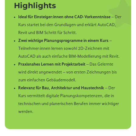
Highlights
Mit AutoCAD werden häufig technische
Ideal für Einsteiger:innen ohne CAD-Vorkenntnisse
– Der
Zeichnungen, Grundrisse und Detailpläne erstellt.
Kurs startet bei den Grundlagen und erklärt AutoCAD,
Revit wird besonders dort genutzt, wo mit digitalen
Revit und BIM Schritt für Schritt.
Gebäudemodellen, BIM-Prozessen und moderner
Bauplanung gearbeitet wird.
Zwei wichtige Planungsprogramme in einem Kurs
–
Teilnehmer:innen lernen sowohl 2D-Zeichnen mit
AutoCAD als auch einfache BIM-Modellierung mit Revit.
Praxisnahes Lernen mit Projektarbeit
– Das Gelernte
wird direkt angewendet – von ersten Zeichnungen bis
zum einfachen Gebäudemodell.
Relevanz für Bau, Architektur und Haustechnik
– Der
Kurs vermittelt digitale Planungskompetenzen, die in
technischen und planerischen Berufen immer wichtiger
werden.