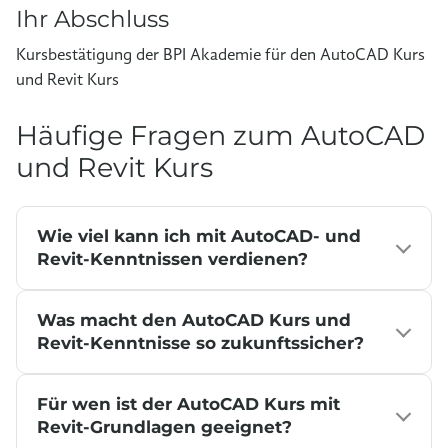
Ihr Abschluss
Kursbestätigung der BPI Akademie für den AutoCAD Kurs
und Revit Kurs
Häufige Fragen zum AutoCAD
und Revit Kurs
Wie viel kann ich mit AutoCAD- und
Revit-Kenntnissen verdienen?
Das Einkommen hängt stark davon ab, in welchem
Was macht den AutoCAD Kurs und
Beruf Sie AutoCAD oder Revit einsetzen — zum
Revit-Kenntnisse so zukunftssicher?
Beispiel als CAD-Zeichner:in, Bautechniker:in, BIM-
Modellierer:in, Gebäudetechniker:in oder
Digitale Planung wird in Bau, Architektur,
technische:r Planer:in.Als Orientierung nennt der
Für wen ist der AutoCAD Kurs mit
Gebäudetechnik und technischer Planung immer
Revit-Grundlagen geeignet?
AMS Karrierekompass
für CAD-Konstrukteur:innen
wichtiger. AutoCAD wird häufig für präzise 2D-