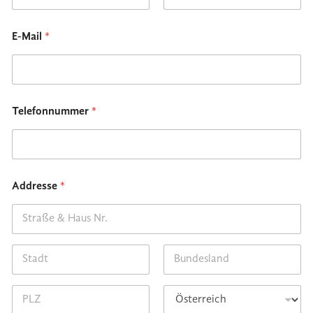
First
Last
E-Mail
*
Telefonnummer
*
Addresse
*
Address Line 1
City
State /
Province /
Region