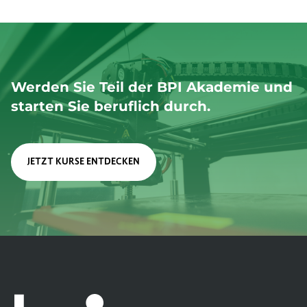
o
n
n
u
m
m
e
Werden Sie Teil der BPI Akademie und
r
starten Sie beruflich durch.
*
JETZT KURSE ENTDECKEN